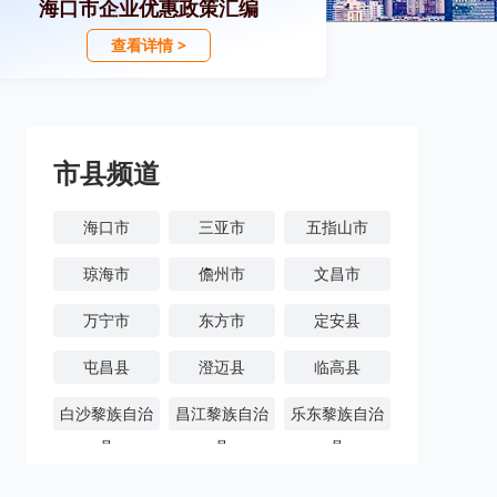
海口市企业优惠政策汇编
查看详情 >
市县频道
海口市
三亚市
五指山市
琼海市
儋州市
文昌市
万宁市
东方市
定安县
屯昌县
澄迈县
临高县
白沙黎族自治
昌江黎族自治
乐东黎族自治
县
县
县
陵水黎族自治
保亭黎族苗族
琼中黎族苗族
县
自治县
自治县