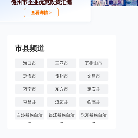
儋州市企业优惠政策汇编
查看详情 >
市县频道
海口市
三亚市
五指山市
琼海市
儋州市
文昌市
万宁市
东方市
定安县
屯昌县
澄迈县
临高县
白沙黎族自治
昌江黎族自治
乐东黎族自治
县
县
县
陵水黎族自治
保亭黎族苗族
琼中黎族苗族
县
自治县
自治县